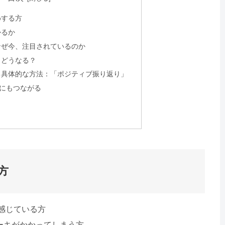
めする方
かるか
なぜ今、注目されているのか
とどうなる？
る具体的な方法：「ポジティブ振り返り」
”にもつながる
方
感じている方
ーキがかかってしまう方