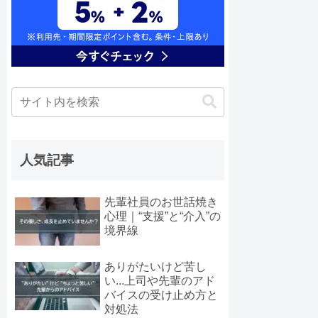
人気記事
先輩社員のお世話焼き
心理｜“支援”と“介入”の
境界線
ありがたいけど苦し
い...上司や先輩のアド
バイスの受け止め方と
対処法