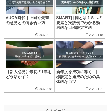
VUCA時代｜上司や先輩
SMART目標とは？５つの
の意見との向き合い方
要素と実践例でわかる効
果的な目標設定方法
2025.04.13
2025.04.10
【新人必見】最初の1年を
新年度を成功に導く｜目
どう活かす？
標設定と達成のための具
体的なコツ
2025.04.08
2025.04.04
次のページ