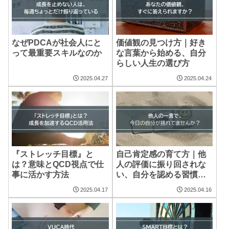
なぜPDCAが社会人にと
価値観の見つけ方｜好き
って最重要スキルなのか
な言葉から始める、自分
らしい人生の選び方
2025.04.27
2025.04.24
『ストレッチ目標』と
自己肯定感の育て方｜他
は？意味とQCD視点で仕
人の評価に振り回されな
事に活かす方法
い、自分を認める習慣と
は？
2025.04.17
2025.04.16