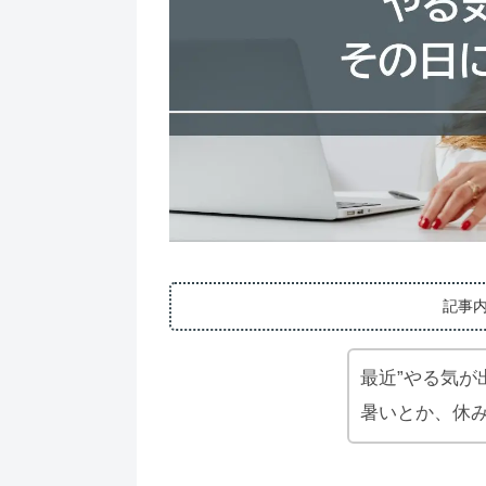
記事
最近”やる気が
暑いとか、休