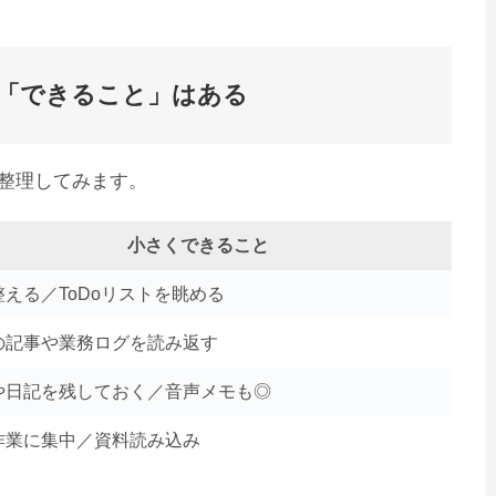
「できること」はある
整理してみます。
小さくできること
整える／ToDoリストを眺める
の記事や業務ログを読み返す
や日記を残しておく／音声メモも◎
作業に集中／資料読み込み