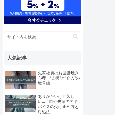
人気記事
先輩社員のお世話焼き
心理｜“支援”と“介入”の
境界線
ありがたいけど苦し
い...上司や先輩のアド
バイスの受け止め方と
対処法